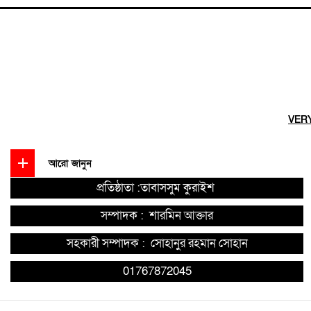
VER
আরো জানুন
প্রতিষ্ঠাতা :তাবাসসুম কুরাইশ
সম্পাদক :
শারমিন আক্তার
সহকারী সম্পাদক :
সোহানুর রহমান সোহান
01767872045