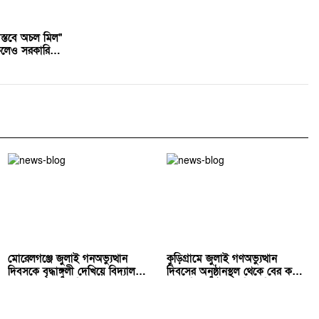
্তবে অচল মিল"
লকলেও সরকারি
মোরেলগঞ্জে জুলাই গনঅভ্যুত্থান
কুড়িগ্রামে জুলাই গণঅভ্যুত্থান
দিবসকে বৃদ্ধাঙ্গুলী দেখিয়ে বিদ্যালয়
দিবসের অনুষ্ঠানস্থল থেকে বের করে
রেখেছেন তালা ঝুলিয়ে
সাংবাদিক পেটালো বিএনপি-ছাত্রদল